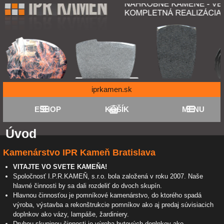
iprkamen.sk
ESHOP
KOŠÍK
MENU
Úvod
Kamenárstvo IPR Kameň Bratislava
VITAJTE VO SVETE KAMEŇA!
Spoločnosť I.P.R.KAMEŇ, s.r.o. bola založená v roku 2007. Naše
hlavné činnosti by sa dali rozdeliť do dvoch skupín.
Hlavnou činnosťou je pomníkové kamenárstvo, do ktorého spadá
výroba, výstavba a rekonštrukcie pomníkov ako aj predaj súvisiacich
doplnkov ako vázy, lampáše, žardiniery.
Druhou skupinou činnosti je výroba bytových doplnkov ako