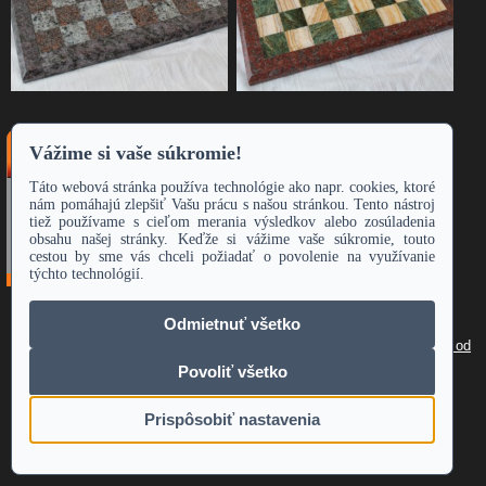
Vyhľadávanie
Zadajte hľadaný výraz
Hľadať
(C) I.P.R. KAMEŇ, s.r.o. 2008 Všetky práva vyhradené.
Odstúpiť od
zmluvy