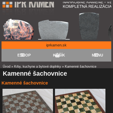
iprkamen.sk
ESHOP
KOŠÍK
MENU
Úvod
»
Krby, kuchyne a bytové doplnky
»
Kamenné šachovnice
Kamenné šachovnice
Kamenné šachovnice